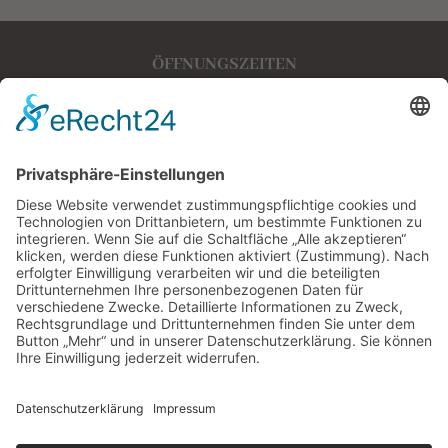
ÖFFNUNGSZEITEN
Mo.– Fr.: 17.00 – 23.00 Uhr
Sa.: 16.00 – 23.00 Uhr
So. & feiertags 12.00 – 23.00 Uhr
Warme Küche bis 22.30 Uhr
ADRESSE
Dieburger Straße 72
64287 Darmstadt
KONTAKT
06151 787 41 52
info@rumpelstilzchen-restaurant.de